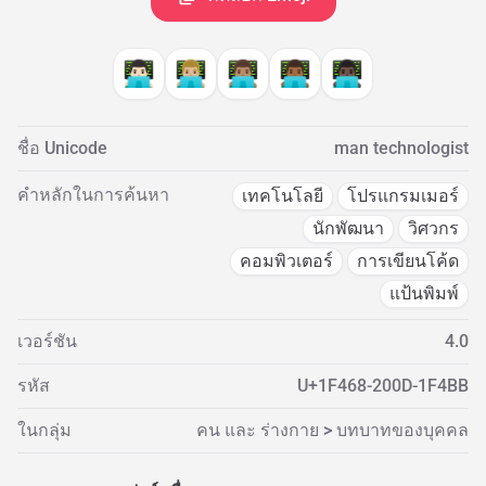
👨🏻‍💻
👨🏼‍💻
👨🏽‍💻
👨🏾‍💻
👨🏿‍💻
ชื่อ Unicode
man technologist
คำหลักในการค้นหา
เทคโนโลยี
โปรแกรมเมอร์
นักพัฒนา
วิศวกร
คอมพิวเตอร์
การเขียนโค้ด
แป้นพิมพ์
เวอร์ชัน
4.0
รหัส
U+1F468-200D-1F4BB
ในกลุ่ม
คน และ ร่างกาย > บทบาทของบุคคล