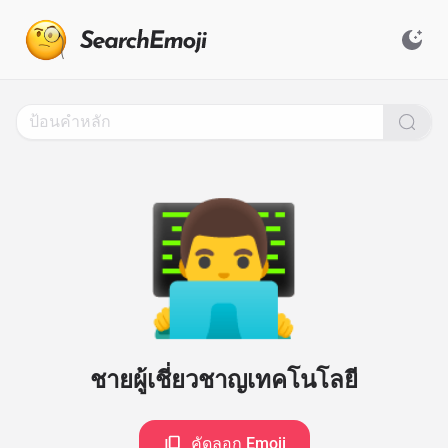
Search
for
Emoji,
Click
to
Copy
👨‍💻
ชายผู้เชี่ยวชาญเทคโนโลยี
คัดลอก Emoji