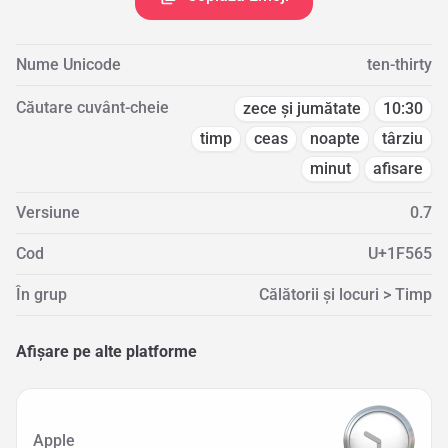
Nume Unicode
ten-thirty
Căutare cuvânt-cheie
zece și jumătate
10:30
timp
ceas
noapte
târziu
minut
afisare
Versiune
0.7
Cod
U+1F565
În grup
Călătorii și locuri > Timp
Afișare pe alte platforme
Apple