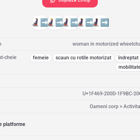
👩🏻‍🦼‍➡️
👩🏼‍🦼‍➡️
👩🏽‍🦼‍➡️
👩🏾‍🦼‍➡️
👩🏿‍🦼‍➡️
e
woman in motorized wheelchai
t-cheie
femeie
scaun cu rotile motorizat
îndreptat
mobilitat
U+1F469-200D-1F9BC-20
Oameni corp > Activit
te platforme