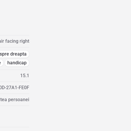
r facing right
 spre dreapta
e
handicap
15.1
0D-27A1-FE0F
atea persoanei