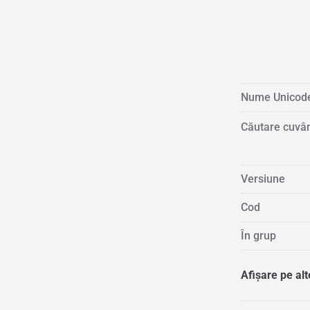
Nume Unicod
Căutare cuvân
Versiune
Cod
În grup
Afișare pe al