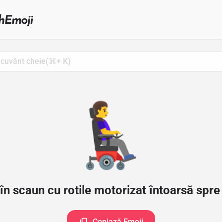
Search
for
Emoji,
Click
to
Copy
👩‍🦼‍➡️
în scaun cu rotile motorizat întoarsă spre
Copiază Emoji