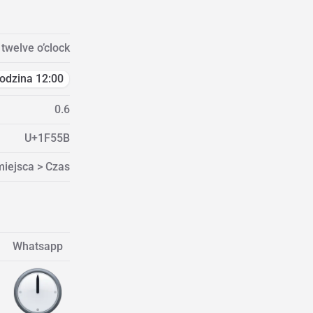
twelve o’clock
odzina 12:00
0.6
U+1F55B
miejsca > Czas
Whatsapp