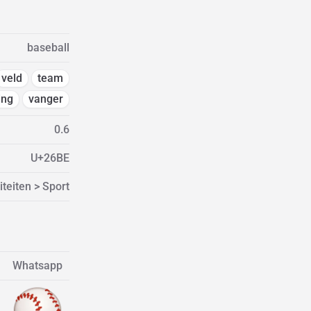
baseball
veld
team
ing
vanger
0.6
U+26BE
iteiten > Sport
Whatsapp