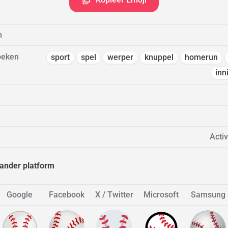
m
oeken
sport
spel
werper
knuppel
homerun
inn
Activ
ander platform
Google
Facebook
X / Twitter
Microsoft
Samsung