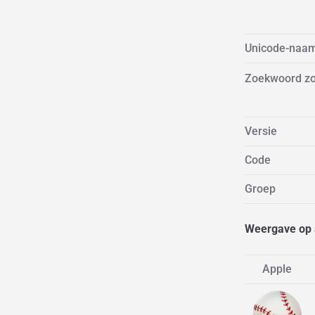
Unicode-naa
Zoekwoord z
Versie
Code
Groep
Weergave op 
Apple