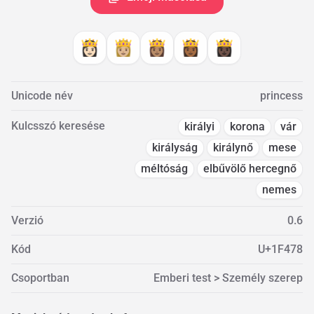
👸🏻
👸🏼
👸🏽
👸🏾
👸🏿
Unicode név
princess
Kulcsszó keresése
királyi
korona
vár
királyság
királynő
mese
méltóság
elbűvölő hercegnő
nemes
Verzió
0.6
Kód
U+1F478
Csoportban
Emberi test > Személy szerep